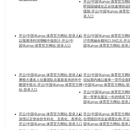
开云(中国)Kaiyun·体育官方
即我国城镇化正从快速增弥远
缓期-开云(中国)Kaiyun·体育
录入口
开云(中国)Kaiyun·体育官方网站-登录入口
开云(中国)Kaiyun·体育官方
以预测净利润增幅中值统计-开云(中
沪市两融余额9621.04亿元-开
国)Kaiyun·体育官方网站-登录入口
国)Kaiyun·体育官方网站-登
开云(中国)Kaiyun·体育官方网站-登录入口
开云(中国)Kaiyun·体育官方
摩根大通各人估量团队在最新发布的年中
但短期内难以被单一货币全面
瞻望中暗示-开云(中国)Kaiyun·体育官方网
(中国)Kaiyun·体育官方网站-
站-登录入口
开云(中国)Kaiyun·体育官方
第一李梦在最近一年的情状下跌
国)Kaiyun·体育官方网站-登
开云(中国)Kaiyun·体育官方网站-登录入口
开云(中国)Kaiyun·体育官方
加强认定使命的专科化、圭表化、表率化-
合理细目待业金调度比例-开云
开云(中国)Kaiyun·体育官方网站-登录入口
国)Kaiyun·体育官方网站-登