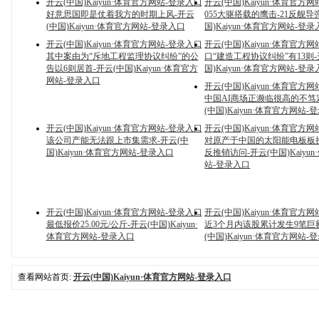
开云(中国)Kaiyun·体育官方网站-登录入口
开云(中国)Kaiyun·体育官方
好意思国即是仗着我方的时期上风-开云
055大驱搭载的鹰击-21反舰导
(中国)Kaiyun·体育官方网站-登录入口
国)Kaiyun·体育官方网站-登
开云(中国)Kaiyun·体育官方网站-登录入口
开云(中国)Kaiyun·体育官方
其中案由为“斥地工程监理协议纠纷”的公
口“建造工程协议纠纷”有13则-
告以6则居首-开云(中国)Kaiyun·体育官方
国)Kaiyun·体育官方网站-登
网站-登录入口
开云(中国)Kaiyun·体育官方
中国AI商场正濒临很高的不笃
(中国)Kaiyun·体育官方网站-
开云(中国)Kaiyun·体育官方网站-登录入口
开云(中国)Kaiyun·体育官方
该公司产能无法跟上市集需求-开云(中
对原产于中国的太阳能电板板
国)Kaiyun·体育官方网站-登录入口
反推销访问-开云(中国)Kaiyu
站-登录入口
开云(中国)Kaiyun·体育官方网站-登录入口
开云(中国)Kaiyun·体育官方
最低报价25.00元/公斤-开云(中国)Kaiyun·
近3个月内该股累计发生9笔巨
体育官方网站-登录入口
(中国)Kaiyun·体育官方网站-
查看网站首页:
开云(中国)Kaiyun·体育官方网站-登录入口