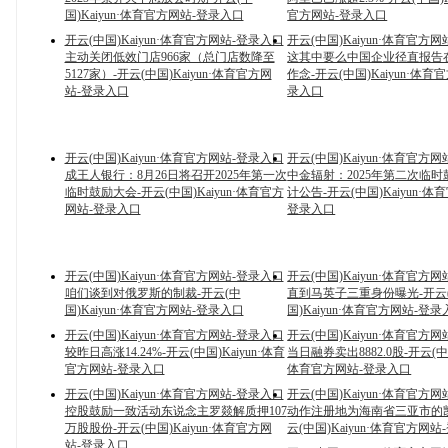
国)Kaiyun·体育官方网站-登录入口
官方网站-登录入口
开云(中国)Kaiyun·体育官方网站-登录入口
开云(中国)Kaiyun·体育官方
主动关闭低效门店966家（总门店数降至
这其中要么中国企业径直报告
5127家）-开云(中国)Kaiyun·体育官方网
作念-开云(中国)Kaiyun·体育
站-登录入口
录入口
开云(中国)Kaiyun·体育官方网站-登录入口
开云(中国)Kaiyun·体育官方
成王人银行：8月26日将召开2025年第一次
中金辐射：2025年第二次临
临时鼓励大会-开云(中国)Kaiyun·体育官方
计公告-开云(中国)Kaiyun·体
网站-登录入口
登录入口
开云(中国)Kaiyun·体育官方网站-登录入口
开云(中国)Kaiyun·体育官方
咱们谈到对俄罗斯的制裁-开云(中
直到马英子三重身份曝光-开云
国)Kaiyun·体育官方网站-登录入口
国)Kaiyun·体育官方网站-登
开云(中国)Kaiyun·体育官方网站-登录入口
开云(中国)Kaiyun·体育官方
较昨日高涨14.24%-开云(中国)Kaiyun·体育
当日融券卖出8882.0股-开云(中国)
官方网站-登录入口
体育官方网站-登录入口
开云(中国)Kaiyun·体育官方网站-登录入口
开云(中国)Kaiyun·体育官方
控股鼓励一致活动东说念主罗燚解质押107
动作注册地为海南省三亚市的
万股股份-开云(中国)Kaiyun·体育官方网
云(中国)Kaiyun·体育官方网
站-登录入口