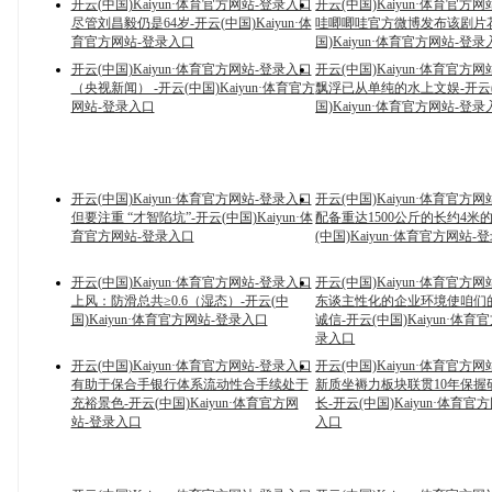
开云(中国)Kaiyun·体育官方网站-登录入口
开云(中国)Kaiyun·体育官方
尽管刘昌毅仍是64岁-开云(中国)Kaiyun·体
哇唧唧哇官方微博发布该剧片花
育官方网站-登录入口
国)Kaiyun·体育官方网站-登
开云(中国)Kaiyun·体育官方网站-登录入口
开云(中国)Kaiyun·体育官方
（央视新闻） -开云(中国)Kaiyun·体育官方
飘浮已从单纯的水上文娱-开云
网站-登录入口
国)Kaiyun·体育官方网站-登
开云(中国)Kaiyun·体育官方网站-登录入口
开云(中国)Kaiyun·体育官方
但要注重 “才智陷坑”-开云(中国)Kaiyun·体
配备重达1500公斤的长约4米
育官方网站-登录入口
(中国)Kaiyun·体育官方网站-
开云(中国)Kaiyun·体育官方网站-登录入口
开云(中国)Kaiyun·体育官方
上风：防滑总共≥0.6（湿态）-开云(中
东谈主性化的企业环境使咱们
国)Kaiyun·体育官方网站-登录入口
诚信-开云(中国)Kaiyun·体育
录入口
开云(中国)Kaiyun·体育官方网站-登录入口
开云(中国)Kaiyun·体育官方
有助于保合手银行体系流动性合手续处于
新质坐褥力板块联贯10年保握
充裕景色-开云(中国)Kaiyun·体育官方网
长-开云(中国)Kaiyun·体育官
站-登录入口
入口