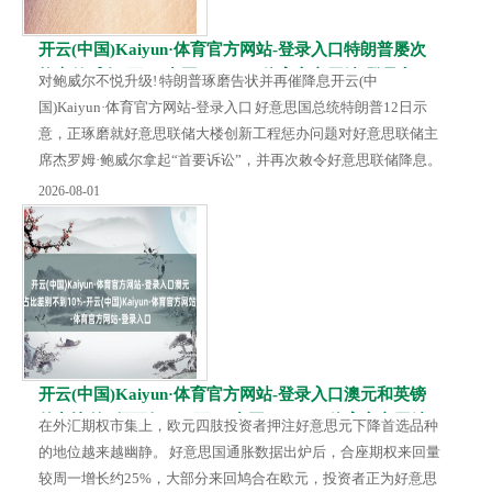
开云(中国)Kaiyun·体育官方网站-登录入口特朗普屡次
炮轰鲍威尔-开云(中国)Kaiyun·体育官方网站-登录入口
对鲍威尔不悦升级! 特朗普琢磨告状并再催降息开云(中
国)Kaiyun·体育官方网站-登录入口 好意思国总统特朗普12日示
意，正琢磨就好意思联储大楼创新工程惩办问题对好意思联储主
席杰罗姆·鲍威尔拿起“首要诉讼”，并再次敕令好意思联储降息。
▲ 特朗普在酬酢媒体上发文，条件鲍威尔立即降息，并褒贬
2026-08-01
他“老是活动从容”。 特朗普12日在酬酢媒体平台发文，褒贬鲍威
尔“老是活动从容”，称他形成的亏欠“难以掂量”，并条件他马上
降息。特朗普还说，“由于他在好意思联储大楼建树惩办中弘扬
厄运绝对、极其窝囊，我正琢磨...
开云(中国)Kaiyun·体育官方网站-登录入口澳元和英镑
的占比差别不到10%-开云(中国)Kaiyun·体育官方网站-
在外汇期权市集上，欧元四肢投资者押注好意思元下降首选品种
登录入口
的地位越来越幽静。 好意思国通胀数据出炉后，合座期权来回量
较周一增长约25%，大部分来回鸠合在欧元，投资者正为好意思