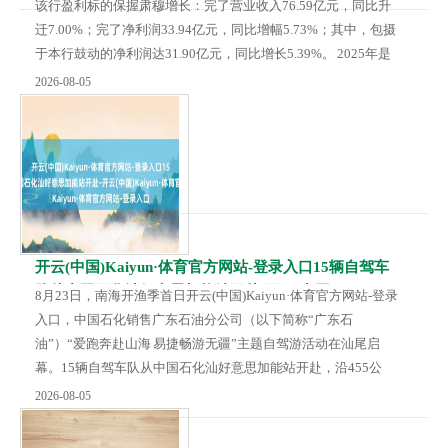
该行盈利标的保握肃穆增长：完了营业收入76.59亿元，同比升
迁7.00%；完了净利润33.94亿元，同比增幅5.73%；其中，包摄
于本行鼓动的净利润达31.90亿元，同比增长5.39%。 2025年是
重庆银行奋进“万亿”新征途的重要一年。从现时钞票限制默契来
2026-08-05
看，摒弃2025年6月30日，重庆银行钞票总数为9833.65亿元，距
离“万亿钞票”标的仅差166.35亿元，万亿征途已进入冲刺阶段。
距离“万亿”标的一步之遥 申诉显现，202...
开云(中国)Kaiyun·体育官方网站-登录入口15辆自驾车
队从中国石化汕好意思加能站开赴-开云(中国)Kaiyun·
8月23日，南海开渔季首日开云(中国)Kaiyun·体育官方网站-登录
体育官方网站-登录入口
入口，中国石化销售广东石油分公司（以下简称“广东石
油”）“爱跑奔赴山海 易捷畅游无疆”主题自驾游活动在汕尾启
幕。15辆自驾车队从中国石化汕好意思加能站开赴，沿455公
里“粤东黄金海岸”最好意思公路，开启了一场和会动力做事、渔
2026-08-05
耕文化与海岛生态的千里浸式旅程。 体验从海洋到餐桌的鲜甜 车
队首站抵达汕尾海港文旅船埠后，车主登船考核品清湖国度级海