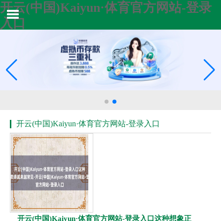
开云(中国)Kaiyun·体育官方网站-登录
入口
开云(中国)Kaiyun·体育官方网站-登录入口
开云(中国)Kaiyun·体育官方网站-登录入口这种想象正