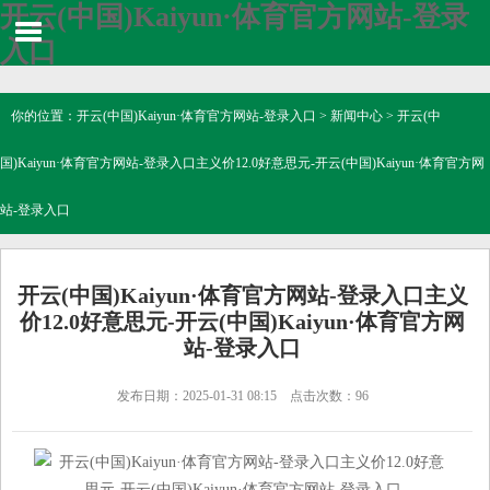
开云(中国)Kaiyun·体育官方网站-登录
入口
你的位置：
开云(中国)Kaiyun·体育官方网站-登录入口
>
新闻中心
> 开云(中
国)Kaiyun·体育官方网站-登录入口主义价12.0好意思元-开云(中国)Kaiyun·体育官方网
站-登录入口
开云(中国)Kaiyun·体育官方网站-登录入口主义
价12.0好意思元-开云(中国)Kaiyun·体育官方网
站-登录入口
发布日期：2025-01-31 08:15 点击次数：96