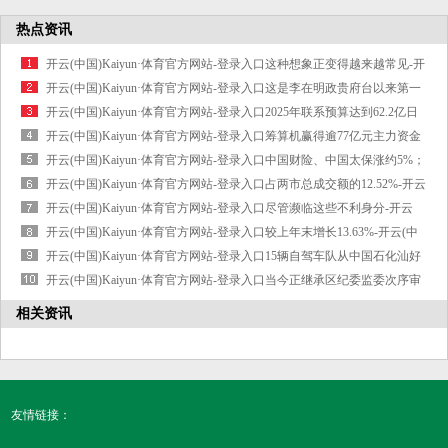
国)Kaiyun·体育官方网站-登录入口
站-登录入口
热点资讯
开云(中国)Kaiyun·体育官方网站-登录入口这种想象正变得越来越常见-开
云(中国)Kaiyun·
开云(中国)Kaiyun·体育官方网站-登录入口这是李在明政贵府台以来第一
次好意思韩鸠合演习-开云(
开云(中国)Kaiyun·体育官方网站-登录入口2025年联系预算达到62.2亿日
元-开云(中国)K
开云(中国)Kaiyun·体育官方网站-登录入口筹算机赢得逾77亿元主力资金
净流入-开云(中国)Ka
开云(中国)Kaiyun·体育官方网站-登录入口中国财险、中国太保涨约5%；
联思集团跌约6%-开云(
开云(中国)Kaiyun·体育官方网站-登录入口占两市总成交额的12.52%-开云
(中国)Kaiyu
开云(中国)Kaiyun·体育官方网站-登录入口尽管濒临这些不利身分-开云
(中国)Kaiyun·体育
开云(中国)Kaiyun·体育官方网站-登录入口较上年末增长13.63%-开云(中
国)Kaiyun·
开云(中国)Kaiyun·体育官方网站-登录入口15辆自驾车队从中国石化汕好
意思加能站开赴-开云(中
开云(中国)Kaiyun·体育官方网站-登录入口当今正继承区纪委监委次序审
查和监察造访-开云(中国)
相关资讯
友情链接：