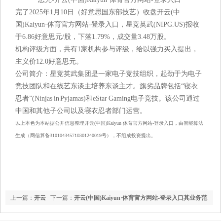
完了2025年1月10日（好意思国东部技艺）收盘开云(中
国)Kaiyun·体育官方网站-登录入口，星竞英武(NIPG.US)报收
于6.86好意思元/股，下落1.79%，成交量3.48万股。
机构评级方面，共有1家机构参与评级，给以强力买入提出，
主义价12.0好意思元。
公司简介：星竞英武集团是一家电子竞技组织，起劲于为电子
竞技团队和在线艺东谈主培养东谈主才。旗劣品牌包括“寝衣
忍者”(Ninjas in Pyjamas)和eStar Gaming电子竞技。该公司通过
中国和其他子公司以及寝衣忍者部门运营。
以上本色为本站据公开信息整理开云(中国)Kaiyun·体育官方网站-登录入口，由智能算法
生成（网信算备310104345710301240019号），不组成投资提出。
上一篇：
开云
下一篇：
开云(中国)Kaiyun·体育官方网站-登录入口其业务范
(中国)Kaiyun·体育官方网站-登录入口张兴亮暗里离开球队基地寝室-开云(中
围包括大中华区和其他地区-开云(中国)Kaiyun·体育官方网