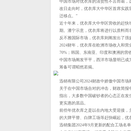
中国市场对优衣库的清贫性不言而谕，
改日走向时，优衣库大中华区首席实践
迁移点。”
近十年来，优衣库大中华区营收的赶快
期。潘宁示意，优衣库将进行以质料而
反不雅国际市场，优衣库则阐发出了强
2024财年，优衣库在欧洲市场收入和
70%；韩国、东南亚、印度和澳洲的营
中国市场阐发平平，西洋市场显明已成
筹备可谓昭然若揭。
迅销有限公司2024财政中娇傲中国市场阐
关于在中国市场合对的冲击，财政简报
指出，大多数中国破钞者的心态正在发
更实惠的居品。
前些年优衣库之是以在内地大受迎接，
的大牌平替、白牌工场等赶快崛起，优衣
迅销集团2024年9月更新的配合工场