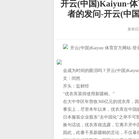
开云(中国)Kaiyu
者的发问-开云(中国
发布日期
会成为时间的眼泪吗？开云(中国)Kaiy
文：闰然
开头：盐财经
“优衣库莫得使用新疆棉。”
在大中华区年营收360亿元的优衣库，
事实上，尽管本年以来，优衣库在中国
日本服装企业股东“去中国化”之举不可
换句话说，优衣库很流露，它离不开中
因此，此番干系新疆棉的言论，不仅暴