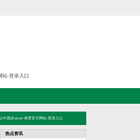
方网站-登录入口
(中国)Kaiyun·体育官方网站-登录入口
热点资讯