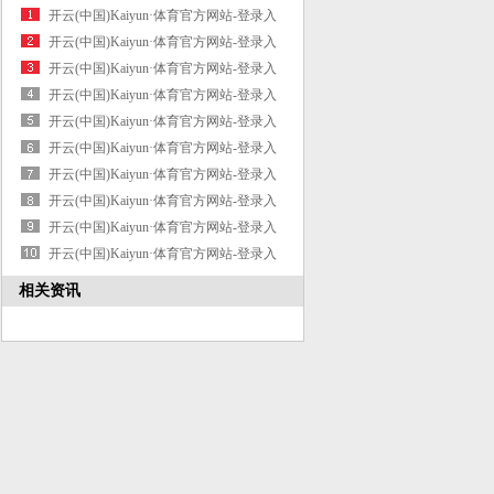
开云(中国)Kaiyun·体育官方网站-登录入
口筹算机赢得逾77亿元主力资金净流入-
开云(中国)Kaiyun·体育官方网站-登录入
开云(中国)Ka
口中国财险、中国太保涨约5%；联思集
开云(中国)Kaiyun·体育官方网站-登录入
团跌约6%-开云(
口占两市总成交额的12.52%-开云(中
开云(中国)Kaiyun·体育官方网站-登录入
国)Kaiyu
口尽管濒临这些不利身分-开云(中
开云(中国)Kaiyun·体育官方网站-登录入
国)Kaiyun·体育
口较上年末增长13.63%-开云(中
开云(中国)Kaiyun·体育官方网站-登录入
国)Kaiyun·
口15辆自驾车队从中国石化汕好意思加
开云(中国)Kaiyun·体育官方网站-登录入
能站开赴-开云(中
口当今正继承区纪委监委次序审查和监
开云(中国)Kaiyun·体育官方网站-登录入
察造访-开云(中国)
口这次效果不仅揭开了老关隘动作鬈曲
开云(中国)Kaiyun·体育官方网站-登录入
军事关隘的齐全形制-
口2025年景齐天下怒放会时期-开云(中
开云(中国)Kaiyun·体育官方网站-登录入
国)Kaiyu
口阿里巴巴涨超2.5%-开云(中国)Kaiyun·
相关资讯
体育