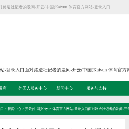
面对路透社记者的发问-开云(中国)Kaiyun·体育官方网站-登录入口
方网站-登录入口面对路透社记者的发问-开云(中国)Kaiyun·体育官
展商
外国人服务中心
新闻中心
服务与支持
入口
>
新闻中心
> 开云(中国)Kaiyun·体育官方网站-登录入口面对路透社记者的发问-开云