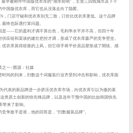
。最早被称作中国版优衣库的“潮水前哨”，主攻三四线城市及下千
的中国版优衣库，而它也从没落走向了隐匿。
IN，门店守秘和优衣库别无二致，订价比优衣库更低。这个品牌
，最终也际遇打算问题。
因是——它的盈利才调不算出色，毛利率水平并不高，但四十年
对供应链和渠谈的建壮把控才调，形成了优衣库森严的竞争壁垒。
，优衣库莫得鼓胀的上风，但它得手将平价居品塑形成了闇练、感
一 / 图源：社媒
货时间的到来，扫数这个词服装行业齐受到冲击和影响，优衣库面
as为代表的新品牌进一步挤压优衣库市场，向优衣库引以为傲的基
evivo这类原土创新的快先锋品牌，以及连年干预中国的比如韩国快先
衣库带来了影响。
竞争敌手是谁，他的回答是，“扫数服装品牌”。