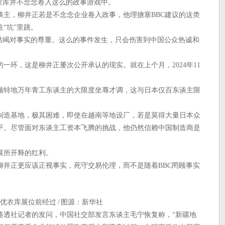
衣库并不念念卷入这么的政事游戏中。
谈主，柳井正若是不念念企业卷入政事，他理搪塞BBC建议的这类
“坑”里跳。
，枯竭对事实的尊重。这么的事件发生，只会伤害到中国公众热诚和
一环，这是柳井正屡次公开承认的现实。就在上个月，2024年11
领特地万年青工东谈主的大限度坐蓐才调，这与日本仅百东谈主限
制造基地，极其困难，即使在越南等地设厂，若是莫得大量日本众
平。尽管面对东谈主工资本飞腾的挑战，他仍然信赖中国制造商是
展所开释的红利。
柳井正更应该正视事实，死守交易伦理，而不是随着BBC罔顾事实
优衣库展位前经过 / 图源：新华社
面对路透社记者的发问，中国社交部发言东谈主毛宁恢复称，“新疆地