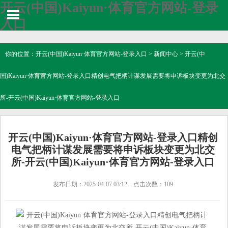
开云(中国)Kaiyun·体育官方网站-登录
入口
你的位置：
开云(中国)Kaiyun·体育官方网站-登录入口
>
新闻中心
> 开云(中
国)Kaiyun·体育官方网站-登录入口精创电气把柄计谋发展需要将申诉板块变更为北交
所-开云(中国)Kaiyun·体育官方网站-登录入口
开云(中国)Kaiyun·体育官方网站-登录入口精创
电气把柄计谋发展需要将申诉板块变更为北交
所-开云(中国)Kaiyun·体育官方网站-登录入口
发布日期：2025-04-07 03:12 点击次数：109