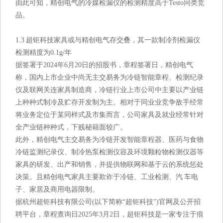
由此可知，精创电气的冷媒检漏仪的检测精度高于Testo同类竞
品。
1.3 超钜科技家具或与精创电气存交叠，其一款制冷剂检漏仪
检测精度为0.1g/年
据签署于2024年6月20日的招股书，章程签署日，精创电气
称，国内上市企业中尚无主交易务为冷链智能章程、检测纪录
仪及联网关连家具制造商，冷链行业上市公司中主要以产业链
上种种式制冷及贮存开发制为主。相对于同业业竞争敌手经常
将业务定位于某同样式及市集而言，公司家具及就业经常针对
全产业链种种式，下贱秘籍面较广。
此外，精创电气主交易务为冷链开发智能章程器、医药与食物
冷链监测纪录仪、制冷热泵检测仪容及环境颗粒物检测仪器等
家具的研发、出产和销售，并提供物联网和基于云的系统惩处
决策。且精创电气家具主要欺诈于冷链、工业检测、汽 车电
子、家居及商用电器限制。
据杭州超钜科技有限公司(以下简称“超钜科技”)官网及公开招
聘平台，章程查询日2025年3月2日，超钜科技是一家专注于痕