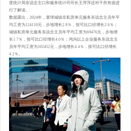
度统计局东说念主口和服务统计司司长王萍萍还对干所有据进
行了解读。
数据露出，2024年，寰球城镇非私营单元服务东说念主员年平
均工资为124110元，步地增长2.8％，按可比口径增长2.6％；
城镇私营单元服务东说念主员年平均工资为69476元，步地增
长1.7％，按可比口径增长4.0％；鸿沟以上企业服务东说念主
员年平均工资为102452元，步地增长4.4％，按可比口径增长
4.2％。