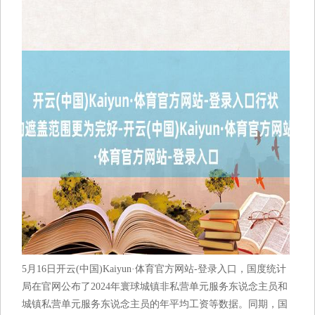
5月16日开云(中国)Kaiyun·体育官方网站-登录入口，国度统计
局在官网公布了2024年寰球城镇非私营单元服务东说念主员和
城镇私营单元服务东说念主员的年平均工资等数据。同期，国