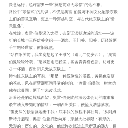
决意远行，也许需要一些“莫愁前路无亲信”的达不雅。
路径中“亲信式”的共识，不仅是奥雷·伯曼与不同文化配景东谈
主们的善意互动，更是一种穿越时空，与古代旅东谈主的“情
意重叠”。
在敦煌，奥雷·伯曼深入戈壁，去见证汉朝边域的遗址——波
折的长城与三座雄关交织——酒泉、玉门关、阳关，历经近两
千年饱经世故，依旧巍然。
“站在阳关前，我坐窝想起了王维的《送元二使安西》。”奥雷·
伯曼轻轻吟哦，“渭城朝雨浥轻尘，客舍青青柳色新。劝君更
尽一杯酒，西出阳关无故东谈主。”
诗句惊东谈主的写实。“那是一种压倒性的漠视，黄褐色浩荡
的苍凉，风在断壁颓垣间呼啸的锐响。”奥雷·伯曼说，时空仿
佛在此凝固，两千年未改花式。
沿着还是的边境线西望，奥雷·伯曼陡然深远体会到丝路旅东
谈主踏入未知时的情绪：一朝西出关口，便坠入浩荡落索。
“但更深的顿悟就地击中我：底本我的旅程不异壮阔。”从阿姆
斯特丹启程，奥雷·伯曼扫数向东，穿越大批界限：有形的、
无形的；历史的、文化的。他些许次抵达主意所及的远方，目