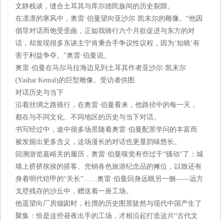
文静栈谈，缝合土耳其与库尔德民族间的历史裂隙。
在凛凛的寒风中，奥雷·伯曼望向亚沙尔·凯末尔的雕像。“他因
倡导对话而饱受歪曲，正如我骑行六个月欲促进与东方的对
话，却发现很多东谈主宁肯秉合手争议性议程，因为‘知晓’有
害于利益争夺。”奥雷·伯曼说。
奥雷·伯曼在马尔马拉海边见到土耳其作者亚沙尔·凯末尔
(Yashar Kemal)的巨型雕像。受访者供图
对话历史与当下
沿着丝绸之路骑行，在奥雷·伯曼看来，他路径中的每一天，
都在与不同文化、不同地区的历史与当下对话。
书写经过中，途中很多场景随着奥雷·伯曼配景学问的丰富而
被发掘出更多含义，这场漫长的对话也更显韵味悠长。
回溯游览嘉峪关的履历，奥雷·伯曼嗅觉有些过于“骚动”了：城
墙上挤挤挨挨的搭客、兜销各色旅游纪念品的摊位，以致还有
身着明代铠甲的“关长”……奥雷·伯曼回身远眺另一侧——远方
戈壁残存的沙丘中，赠送着一座工场。
他遥望向厂房烟囱时，杜撰的历史图景陡然与现代中国产生了
聚集：恰是这些昼夜出手的工场，才相沿起打造这片“古代文