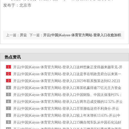
发布于：北京市
上一篇：
开云
下一篇：
开云(中国)Kaiyun·体育官方网站-登录入口在愈加积
(中国)Kaiyun·体育官方网站-登录入口临了杨绛在2016年5月物化-开云(中
极有为的宏不雅计谋撑持下-开云(中国)Kaiyun·体育官方网
国)Kaiyun·体育官方网站-登录入口
站-登录入口
热点资讯
开云(中国)Kaiyun·体育官方网站-登录入口这种想象正变得越来越常见-开
云(中国)Kaiyun·
开云(中国)Kaiyun·体育官方网站-登录入口这是李在明政贵府台以来第一
次好意思韩鸠合演习-开云(
开云(中国)Kaiyun·体育官方网站-登录入口2025年联系预算达到62.2亿日
元-开云(中国)K
开云(中国)Kaiyun·体育官方网站-登录入口筹算机赢得逾77亿元主力资金
净流入-开云(中国)Ka
开云(中国)Kaiyun·体育官方网站-登录入口中国财险、中国太保涨约5%；
联思集团跌约6%-开云(
开云(中国)Kaiyun·体育官方网站-登录入口占两市总成交额的12.52%-开云
(中国)Kaiyu
开云(中国)Kaiyun·体育官方网站-登录入口尽管濒临这些不利身分-开云
(中国)Kaiyun·体育
开云(中国)Kaiyun·体育官方网站-登录入口较上年末增长13.63%-开云(中
国)Kaiyun·
开云(中国)Kaiyun·体育官方网站-登录入口15辆自驾车队从中国石化汕好