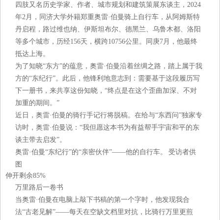
四肢又名历史学家、作者、城市规划和建筑策展东谈主，2024
年2月，同济大学外籍郑重奥雷·伯曼骑上自行车，从阿姆斯特
丹启程，路过维也纳、伊斯坦布尔、德黑兰、乌鲁木都、洛阳
等多个城市，历经156天，横跨10756公里。同庚7月，他最终
抵达上海。
为了知晓“东方”的蕴意，奥雷·伯曼沿着丝绸之路，踏上属于我
方的“东纪行”。此后，他锋利地意志到：需要基于这段履历写
下一册书，来共享这份知晓，“终点是在这个歪曲加深、不对
加重的期间。”
近日，奥雷·伯曼的骑行手记行将脱稿。在给与“东西问”独家专
访时，奥雷·伯曼说：“我但愿这本书为有益帮手宇宙和平的东
谈主带去启发”。
奥雷·伯曼“东纪行”的“亲密伙伴”——他的自行车。 受访者供
图
伸开剩余85%
万里路后一卷书
当奥雷·伯曼在电脑上敲下书稿的第一个字时，他发现我合
法“古老见解”——每天在空缺文档里对抗，比骑行万里更煎