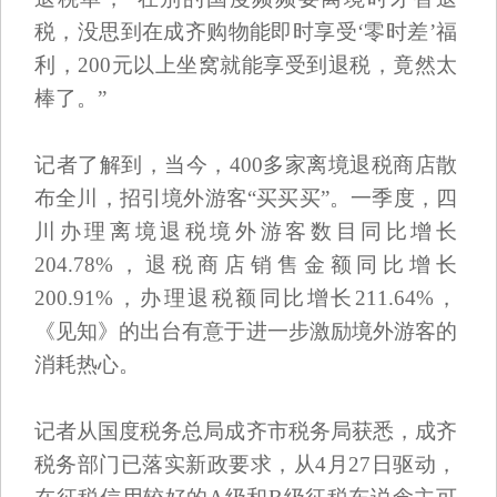
税，没思到在成齐购物能即时享受‘零时差’福
利，200元以上坐窝就能享受到退税，竟然太
棒了。”
记者了解到，当今，400多家离境退税商店散
布全川，招引境外游客“买买买”。一季度，四
川办理离境退税境外游客数目同比增长
204.78%，退税商店销售金额同比增长
200.91%，办理退税额同比增长211.64%，
《见知》的出台有意于进一步激励境外游客的
消耗热心。
记者从国度税务总局成齐市税务局获悉，成齐
税务部门已落实新政要求，从4月27日驱动，