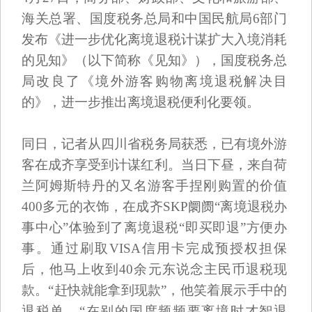
海关总署、国度税务总局和中国民航局6部门
发布《进一步优化离境退税计谋扩大入境消耗
的见知》（以下简称《见知》），国度税务总
局改良了《境外游客购物离境退税解决目
的》，进一步推出离境退税便利化要领。
同日，记者从四川省税务局获悉，已有境外游
客在成齐享受到计谋红利。当日下昼，来自荷
兰阿姆斯特丹的又名游客手捏刚购置的价值
400多元的衣饰，在成齐SKP阛阓“离境退税办
事中心”体验到了离境退税“即买即退”方便办
事。通过刷取VISA信用卡完成预授权担保
后，他马上收到40余元东说念主民币退税现
款。“赶快就能拿到现款”，他笑着展示手中的
退税单，“在别的国度频频要离境时才智退